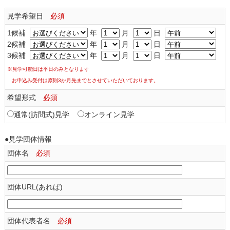
見学希望日
必須
1候補
年
月
日
2候補
年
月
日
3候補
年
月
日
※見学可能日は平日のみとなります
お申込み受付は原則3か月先までとさせていただいております。
希望形式
必須
通常(訪問式)見学
オンライン見学
●見学団体情報
団体名
必須
団体URL(あれば)
団体代表者名
必須