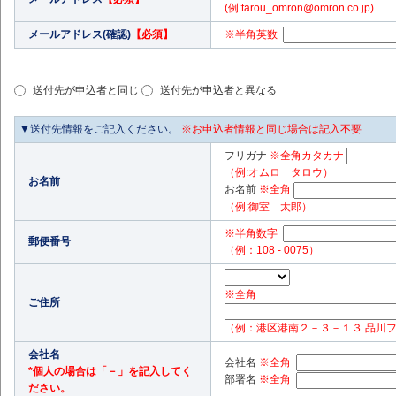
(例:tarou_omron@omron.co.jp)
メールアドレス(確認)
【必須】
※半角英数
送付先が申込者と同じ
送付先が申込者と異なる
▼送付先情報をご記入ください。
※お申込者情報と同じ場合は記入不要
フリガナ
※全角カタカナ
（例:オムロ タロウ）
お名前
お名前
※全角
（例:御室 太郎）
※半角数字
郵便番号
（例：108 - 0075）
※全角
ご住所
（例：港区港南２－３－１３ 品川
会社名
会社名
※全角
*個人の場合は「－」を記入してく
部署名
※全角
ださい。