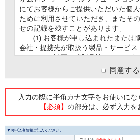
にてお客様からご提供いただいた個人
ために利用させていただき、またそ
せの記録を残すことがあります。
(1) お客様が申し込まれたまたは
会社・提携先が取扱う製品・サービス
（以下、「製品等」といいます
(2)製品等に関する企画・開発・製
同意する
び商品情報等の各種情報の提供・案内
(3)製品等に関するキャンペーン・
内・実施
入力の際に半角カナ文字をお使いにな
(4)製品等に関するアンケート等の
【必須】
の部分は、必ず入力を
(5)弊社ホームページの閲覧履歴デ
▼お申込者情報ご記入ください。
お問い合わせに対し、適切な回答をす
フリガナ
※全角カタカナ