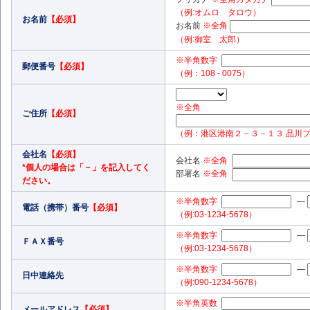
ープ企業に個人情報を含むお問い合わ
（例:オムロ タロウ）
お名前
【必須】
お名前
※全角
ございます。
（例:御室 太郎）
※半角数字
郵便番号
【必須】
お客様の個人情報は、適切な安全対策
（例：108 - 0075）
てお客様の同意なく上記の場合を除き
※全角
ご住所
いたしません。
【必須】
（例：港区港南２－３－１３ 品川
会社名
【必須】
その他、オムロン ソーシアルソリュ
会社名
※全角
*個人の場合は「－」を記入してく
部署名
※全角
情報の取り扱いに関する詳細は、こち
ださい。
※半角数字
—
電話（携帯）番号
【必須】
（例:03-1234-5678）
※半角数字
—
ＦＡＸ番号
（例:03-1234-5678）
※半角数字
—
日中連絡先
（例:090-1234-5678）
※半角英数
メールアドレス
【必須】